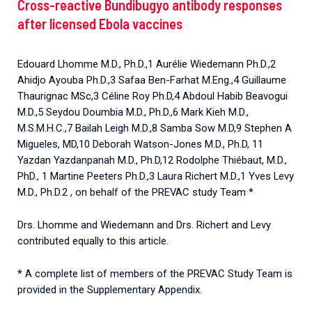
Cross-reactive Bundibugyo antibody responses
after licensed Ebola vaccines
Edouard Lhomme M.D., Ph.D.,1 Aurélie Wiedemann Ph.D.,2
Ahidjo Ayouba Ph.D.,3 Safaa Ben-Farhat M.Eng.,4 Guillaume
Thaurignac MSc,3 Céline Roy Ph.D,4 Abdoul Habib Beavogui
M.D.,5 Seydou Doumbia M.D., Ph.D.,6 Mark Kieh M.D.,
M.S.M.H.C.,7 Bailah Leigh M.D.,8 Samba Sow M.D,9 Stephen A
Migueles, MD,10 Deborah Watson-Jones M.D., Ph.D, 11
Yazdan Yazdanpanah M.D., Ph.D,12 Rodolphe Thiébaut, M.D.,
PhD., 1 Martine Peeters Ph.D.,3 Laura Richert M.D.,1 Yves Levy
M.D., Ph.D.2 , on behalf of the PREVAC study Team *
Drs. Lhomme and Wiedemann and Drs. Richert and Levy
contributed equally to this article.
* A complete list of members of the PREVAC Study Team is
provided in the Supplementary Appendix.