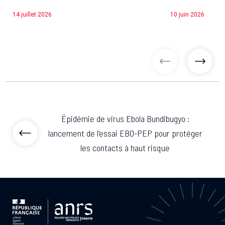
14 juillet 2026
10 juin 2026
articles précé
articl
Épidémie de virus Ebola Bundibugyo :
lancement de l’essai EBO-PEP pour protéger
les contacts à haut risque