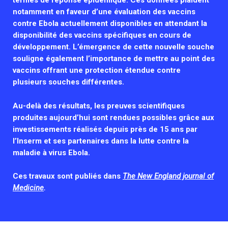
Associations de patient.e.s
notamment en faveur d’une évaluation des vaccins
Cellule Émergence mpox
Collaboration avec les acteurs communautaires
contre Ebola actuellement disponibles en attendant la
disponibilité des vaccins spécifiques en cours de
Ouverte depuis décembre 2023, pour suivre l'épidémie
développement. L’émergence de cette nouvelle souche
en RDC, elle reste active suite à des cas à Mayotte et à
La Réunion.
souligne également l’importance de mettre au point des
vaccins offrant une protection étendue contre
plusieurs souches différentes.
Cellules Émergence
Retrouvez toutes les cellules Émergence, actives ou
Au-delà des résultats, les preuves scientifiques
inactives.
produites aujourd’hui sont rendues possibles grâce aux
investissements réalisés depuis près de 15 ans par
l’Inserm et ses partenaires dans la lutte contre la
maladie à virus Ebola.
Ces travaux sont publiés dans
The New England journal of
Medicine
.