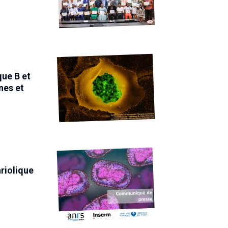
que B et
nes et
riolique