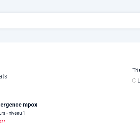
Tri
ats
L
mergence mpox
urs - niveau 1
023