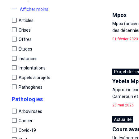
Afficher moins
Mpox
Articles
Mpox (ancienn
Crises
des décennies
01 février 2023
Offres
Études
Instances
Implantations
Projet de r
Appels à projets
Yebela Mp
Pathogènes
Approche com
Cameroun et a
Pathologies
28 mai 2026
Arboviroses
Actualité
Cancer
Cours ava
Covid-19
Un événement