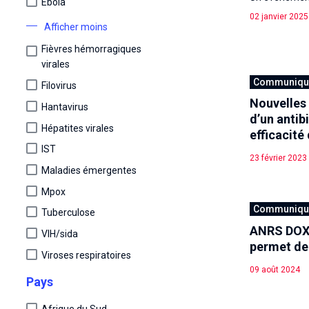
Ebola
02 janvier 2025
Afficher moins
Fièvres hémorragiques
virales
Communiqué
Filovirus
Nouvelles 
Hantavirus
d’un antib
Hépatites virales
efficacit
IST
23 février 2023
Maladies émergentes
Mpox
Communiqué
Tuberculose
ANRS DOXY
VIH/sida
permet de
Viroses respiratoires
09 août 2024
Pays
Afrique du Sud