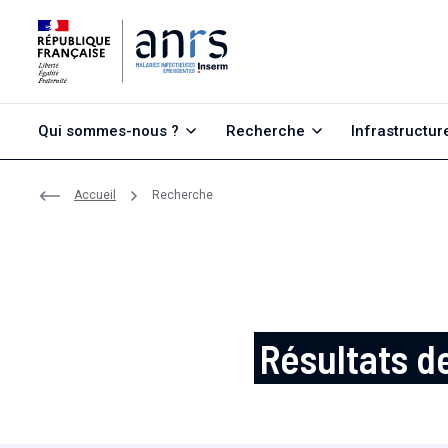
Aller au contenu
Aller à la recherche
Aller au menu
Qui sommes-nous ?
Recherche
Infrastructur
Accueil
Recherche
Résultats d