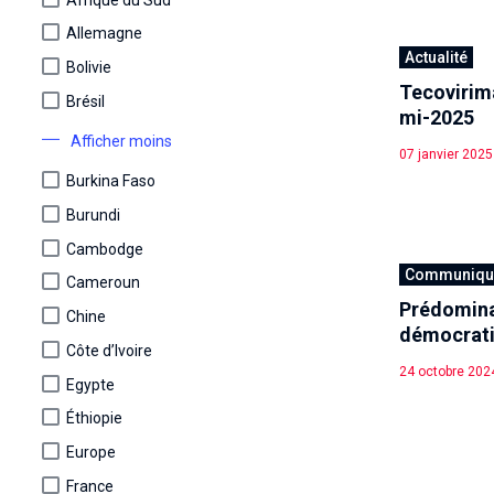
Allemagne
Actualité
Bolivie
Tecovirima
Brésil
mi-2025
Afficher moins
07 janvier 2025
Burkina Faso
Burundi
Cambodge
Communiqué
Cameroun
Prédomina
Chine
démocrat
Côte d’Ivoire
24 octobre 202
Egypte
Éthiopie
Europe
France