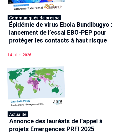
Associations de patient.e.s
Cellules Émergence
Collaboration avec les acteurs communautaires
Communiqués de presse
Retrouvez toutes les cellules Émergence, actives ou
Épidémie de virus Ebola Bundibugyo :
inactives.
lancement de l’essai EBO-PEP pour
protéger les contacts à haut risque
14 juillet 2026
Actualité
Annonce des lauréats de l’appel à
projets Émergences PRFI 2025