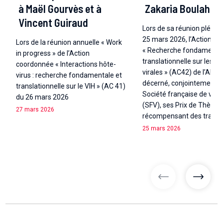
à Maël Gourvès et à
Zakaria Boulahto
Vincent Guiraud
Lors de sa réunion plénièr
25 mars 2026, l’Action C
Lors de la réunion annuelle « Work
« Recherche fondamental
in progress » de l’Action
translationnelle sur les h
coordonnée « Interactions hôte-
virales » (AC42) de l’ANR
virus : recherche fondamentale et
décerné, conjointement a
translationnelle sur le VIH » (AC 41)
Société française de virol
du 26 mars 2026
(SFV), ses Prix de Thèse
27 mars 2026
récompensant des trava
25 mars 2026
articles précé
articl