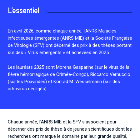
Associations de patient.e.s
L’essentiel
Cellules Émergence
Collaboration avec les acteurs communautaires
Retrouvez toutes les cellules Émergence, actives ou
inactives.
En avril 2026, comme chaque année, l’ANRS Maladies
infectieuses émergentes (ANRS MIE) et la Société Française
de Virologie (SFV) ont décerné des prix à des thèses portant
sur des « Virus émergents » et achevées en 2025.
Les lauréats 2025 sont Morena Gasparine (sur le virus de la
fièvre hémorragique de Crimée-Congo), Riccardo Vernuccio
(sur les Poxviridés) et Konrad M. Wesselmann (sur des
arbovirus négligés).
Chaque année, l’ANRS MIE et la SFV s’associent pour
décerner des prix de thèse à de jeunes scientifiques dont les
recherches ont marqué le domaine par leur grande qualité,