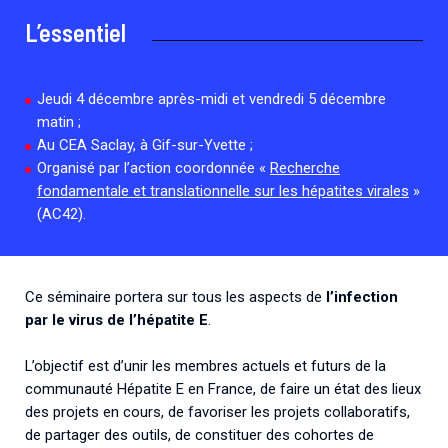
Associations de patient.e.s
L’essentiel
Cellules Émergence
Collaboration avec les acteurs communautaires
Retrouvez toutes les cellules Émergence, actives ou
inactives.
Jeudi 4 décembre après-midi et vendredi 5 décembre
matin ;
Au CEA Saclay, à Gif-sur-Yvette ;
Organisé par l’action coordonnée «
Recherche
fondamentale et translationnelle sur les hépatites virales
»
(AC42).
Ce séminaire portera sur tous les aspects de
l’infection
par le virus de l’hépatite E
.
L’objectif est d’unir les membres actuels et futurs de la
communauté Hépatite E en France, de faire un état des lieux
des projets en cours, de favoriser les projets collaboratifs,
de partager des outils, de constituer des cohortes de