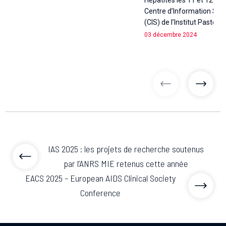
Hépatites les 11 et 12 ma
Centre d’Information Scie
(CIS) de l’Institut Pasteur 
03 décembre 2024
articles précé
articl
IAS 2025 : les projets de recherche soutenus
par l’ANRS MIE retenus cette année
EACS 2025 – European AIDS Clinical Society
Conference