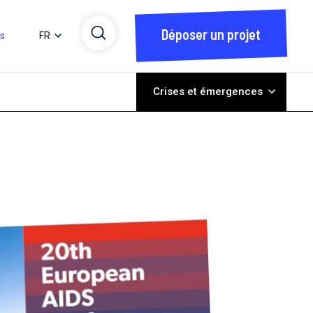
Déposer un projet
ts
FR
Crises et émergences