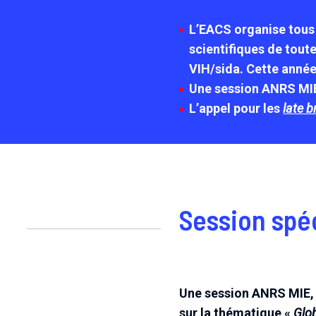
L’EACS organise tous 
scientifiques de tout
VIH/sida. Cette année
Une session ANRS MIE
L’appel pour les
late 
Session spé
Une session ANRS MIE,
sur la thématique «
Glob