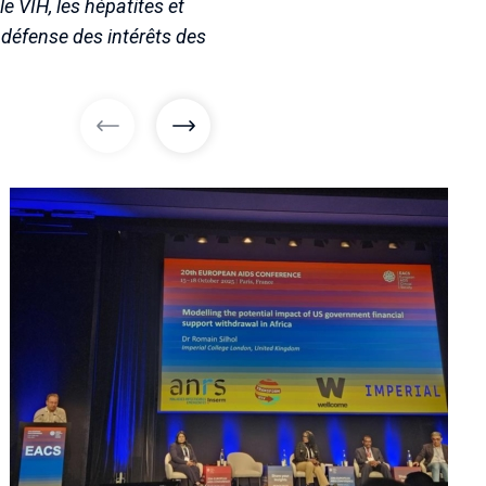
le VIH, les hépatites et
 défense des intérêts des
images précédentes
images suivantes