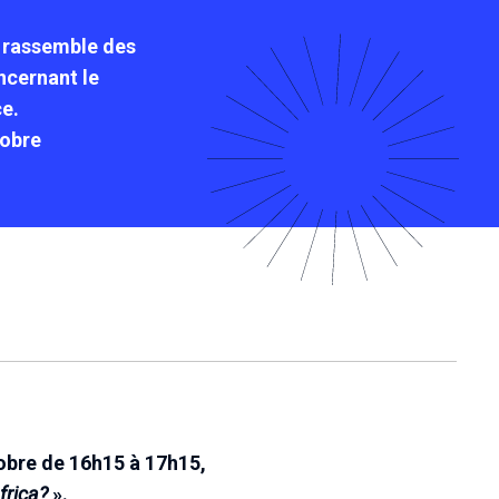
i rassemble des
ncernant le
ce.
tobre
tobre de 16h15 à 17h15,
frica?
».