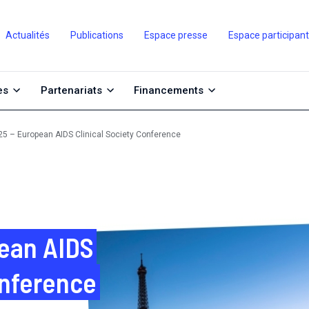
Actualités
Publications
Espace presse
Espace participan
es
Partenariats
Financements
5 – European AIDS Clinical Society Conference
ean AIDS
onference