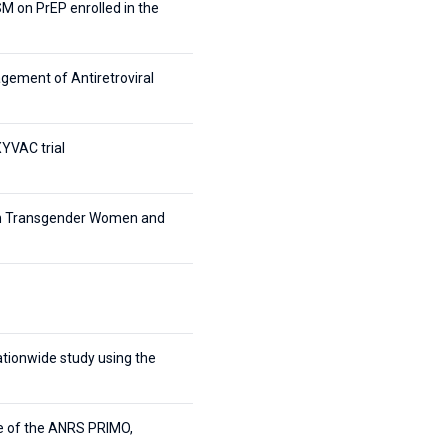
SM on PrEP enrolled in the
ement of Antiretroviral
XYVAC trial
een Transgender Women and
ationwide study using the
ge of the ANRS PRIMO,