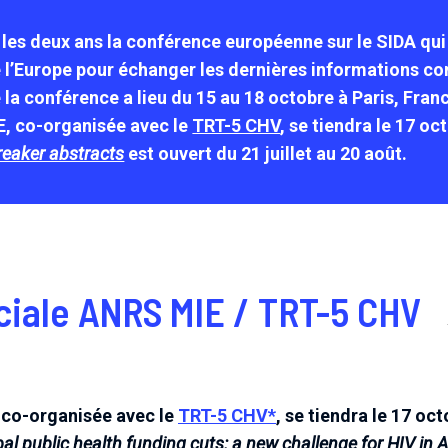
les deux ans la conférence européenne sur le SIDA qu
e l’Europe pour échanger les dernières informations co
 la conférence a lieu du 15 au 18 octobre à Paris, Fran
, co-organisée avec le
TRT-5 CHV
, se tiendra le 17 oc
breaker abstracts
est ouvert du 21 juillet au 20 août.
ciale ANRS MIE / TRT-5 CHV
 co-organisée avec le
TRT-5 CHV*
, se tiendra le 17 oc
al public health funding cuts: a new challenge for HIV in A