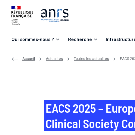
Aller au contenu
Aller à la recherche
Aller au menu
Qui sommes-nous ?
Recherche
Infrastructur
Accueil
Actualités
Toutes les actualités
EACS 202
EACS 2025 – Europ
Clinical Society C