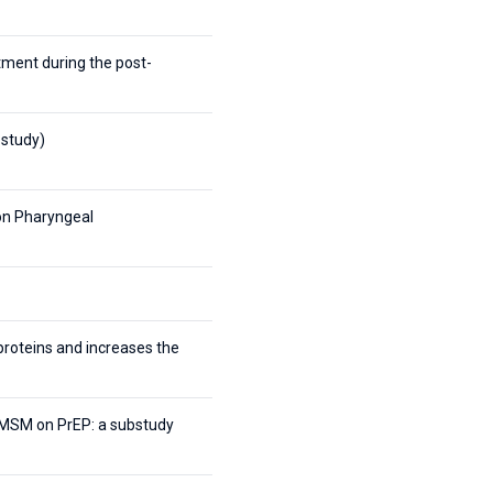
atment during the post-
 study)
on Pharyngeal
roteins and increases the
k MSM on PrEP: a substudy