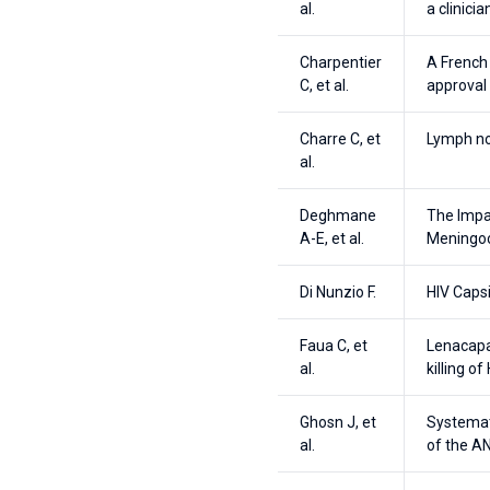
al.
a clinici
Charpentier
A French 
C, et al.
approval
Charre C, et
Lymph nod
al.
Deghmane
The Impa
A-E, et al.
Meningoc
Di Nunzio F.
HIV Capsi
Faua C, et
Lenacapa
al.
killing of
Ghosn J, et
Systemat
al.
of the A