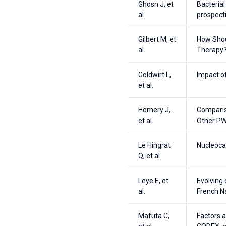
Ghosn J, et
Bacterial
al.
prospect
Gilbert M, et
How Shou
al.
Therapy
Goldwirt L,
Impact o
et al.
Hemery J,
Comparis
et al.
Other PW
Le Hingrat
Nucleocap
Q, et al.
Leye E, et
Evolving 
al.
French N
Mafuta C,
Factors 