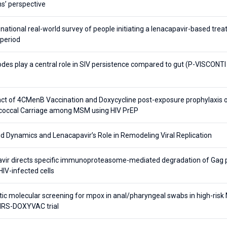
ans’ perspective
national real-world survey of people initiating a lenacapavir-based tre
 period
es play a central role in SIV persistence compared to gut (P-VISCONTI
ct of 4CMenB Vaccination and Doxycycline post-exposure prophylaxis 
occal Carriage among MSM using HIV PrEP
d Dynamics and Lenacapavir’s Role in Remodeling Viral Replication
vir directs specific immunoproteasome-mediated degradation of Gag p
 HIV-infected cells
ic molecular screening for mpox in anal/pharyngeal swabs in high-ris
NRS-DOXYVAC trial