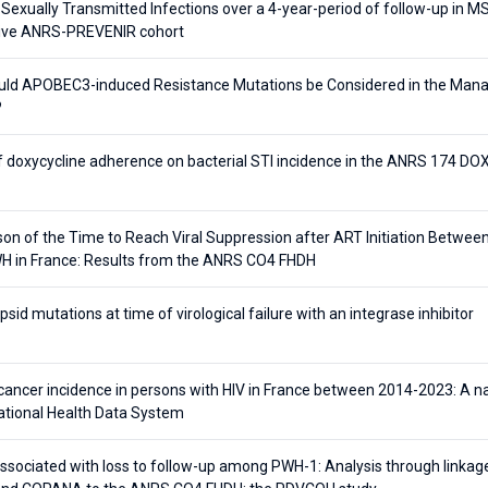
 Sexually Transmitted Infections over a 4-year-period of follow-up in M
ive ANRS-PREVENIR cohort
ld APOBEC3-induced Resistance Mutations be Considered in the Manag
?
f doxycycline adherence on bacterial STI incidence in the ANRS 174 DO
on of the Time to Reach Viral Suppression after ART Initiation Betw
H in France: Results from the ANRS CO4 FHDH
sid mutations at time of virological failure with an integrase inhibitor
cancer incidence in persons with HIV in France between 2014-2023: A n
ational Health Data System
associated with loss to follow-up among PWH-1: Analysis through linka