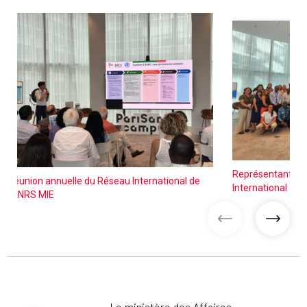
Représentants 
Réunion annuelle du Réseau International de
International
l’ANRS MIE
images précéd
image