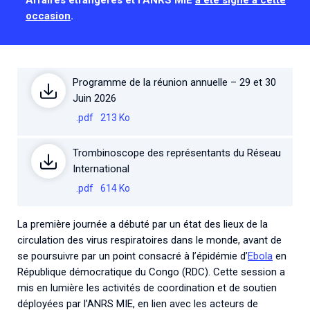
Associations de patient.e.s
occasion
.
Cellules Émergence
Collaboration avec les acteurs communautaires
Retrouvez toutes les cellules Émergence, actives ou
inactives.
Programme de la réunion annuelle – 29 et 30
Juin 2026
.pdf
213 Ko
Trombinoscope des représentants du Réseau
International
.pdf
614 Ko
La première journée a débuté par un état des lieux de la
circulation des virus respiratoires dans le monde, avant de
se poursuivre par un point consacré à l’épidémie d’
Ebola
en
République démocratique du Congo (RDC). Cette session a
mis en lumière les activités de coordination et de soutien
déployées par l’ANRS MIE, en lien avec les acteurs de