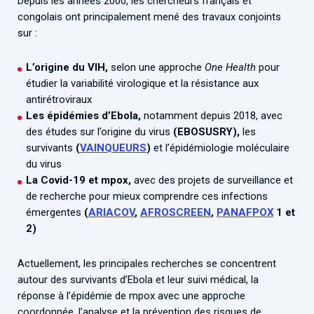
Depuis les années 2000, les chercheurs français et
congolais ont principalement mené des travaux conjoints
sur :
L’origine du VIH,
selon une approche
One Health
pour
étudier la variabilité virologique et la résistance aux
antirétroviraux
Les épidémies d’Ebola,
notamment depuis 2018, avec
des études sur l’origine du virus
(EBOSUSRY),
les
survivants
(
VAINQUEURS
)
et l’épidémiologie moléculaire
du virus
La Covid-19 et mpox,
avec des projets de surveillance et
de recherche pour mieux comprendre ces infections
émergentes
(
ARIACOV
,
AFROSCREEN
,
PANAFPOX
1 et
2)
Actuellement, les principales recherches se concentrent
autour des survivants d’Ebola et leur suivi médical, la
réponse à l’épidémie de mpox avec une approche
coordonnée, l’analyse et la prévention des risques de