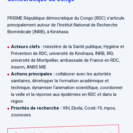
Associations de patient.e.s
Cellules Émergence
Collaboration avec les acteurs communautaires
PRISME République démocratique du Congo (RDC) s’articule
Retrouvez toutes les cellules Émergence, actives ou
principalement autour de l’Institut National de Recherche
inactives.
Biomédicale (INRB), à Kinshasa.
Acteurs clefs :
ministère de la Santé publique, Hygiène et
Prévention de RDC, université de Kinshasa, INRB, IRD,
université de Montpellier, ambassade de France en RDC,
Inserm, ANRS MIE
Actions principales :
collaborer avec les autorités
sanitaires, développer la formation académique et
technique, dynamiser l’animation scientifique, coordonner
la veille et la réponse aux épidémies en RDC et dans la
région
Priorités de recherche :
VIH, Ebola, Covid-19, mpox,
zoonoses