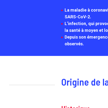
La maladie à coronavi
SARS-CoV-2.
L’infection, qui prov
la santé à moyen et l
Depuis son émergence
observés.
Origine de l