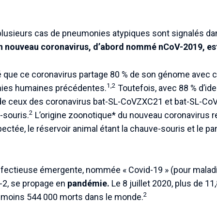
, plusieurs cas de pneumonies atypiques sont signalés da
n nouveau coronavirus, d’abord nommé nCoV-2019, est
 que ce coronavirus partage 80 % de son génome avec c
1,2
ies humaines précédentes.
Toutefois, avec 88 % d’id
 de ceux des coronavirus bat-SL-CoVZXC21 et bat-SL-Co
2
-souris.
L’origine zoonotique* du nouveau coronavirus 
ctée, le réservoir animal étant la chauve-souris et le pa
infectieuse émergente, nommée « Covid-19 » (pour maladi
-2, se propage en
pandémie.
Le 8 juillet 2020, plus de 11
2
 moins 544 000 morts dans le monde.