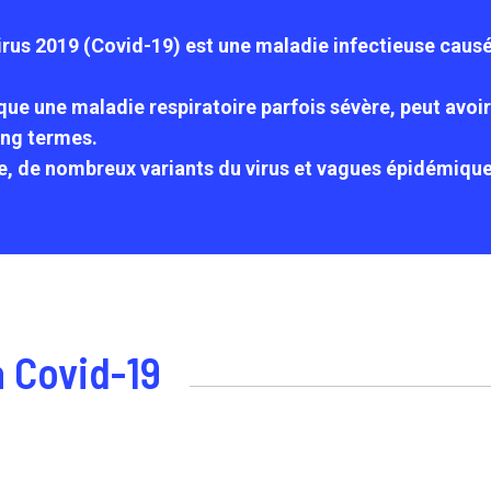
rus 2019 (Covid-19) est une maladie infectieuse causé
oque une maladie respiratoire parfois sévère, peut avo
ong termes.
, de nombreux variants du virus et vagues épidémique
a Covid-19