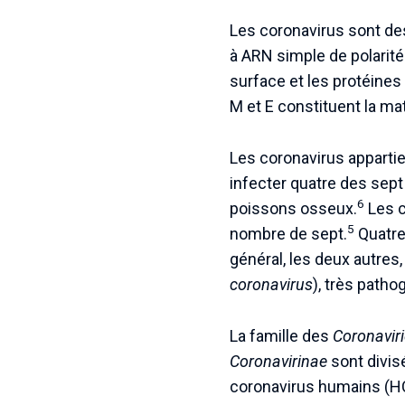
Les coronavirus sont des
à ARN simple de polarité
surface et les protéines
M et E constituent la mat
Les coronavirus appartie
infecter quatre des sept
6
poissons osseux.
Les c
5
nombre de sept.
Quatre
général, les deux autres
coronavirus
), très path
La famille des
Coronavir
Coronavirinae
sont divis
coronavirus humains (H