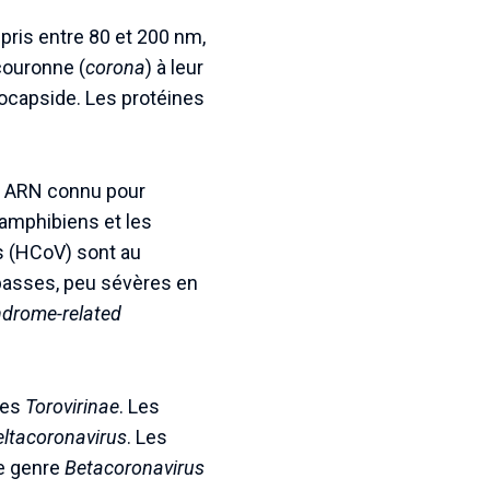
pris entre 80 et 200 nm,
couronne (
corona
) à leur
éocapside. Les protéines
 à ARN connu pour
 amphibiens et les
s (HCoV) sont au
 basses, peu sévères en
ndrome-related
les
Torovirinae
. Les
eltacoronavirus
. Les
Le genre
Betacoronavirus