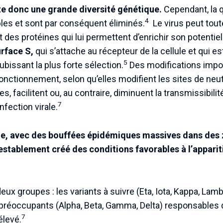
 donc une grande diversité génétique.
Cependant, la q
4
bles et sont par conséquent éliminés.
Le virus peut tout
es protéines qui lui permettent d’enrichir son potentiel 
urface S,
qui s’attache au récepteur de la cellule et qui es
5
subissant la plus forte sélection.
Des modifications impor
onctionnement, selon qu’elles modifient les sites de neut
s, facilitent ou, au contraire, diminuent la transmissibilit
7
nfection virale.
, avec des bouffées épidémiques massives dans des z
establement créé des conditions favorables à l’apparit
eux groupes : les variants à suivre (Eta, Iota, Kappa, Lam
 préoccupants (Alpha, Beta, Gamma, Delta) responsables d
7
élevé.