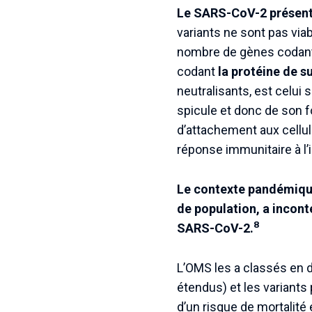
Le SARS-CoV-2 présente
variants ne sont pas via
nombre de gènes codant d
codant
la protéine de s
neutralisants, est celui 
spicule et donc de son f
d’attachement aux cellule
réponse immunitaire à l’i
Le contexte pandémique
de population, a incont
8
SARS-CoV-2.
L’OMS les a classés en d
étendus) et les variants
d’un risque de mortalité 