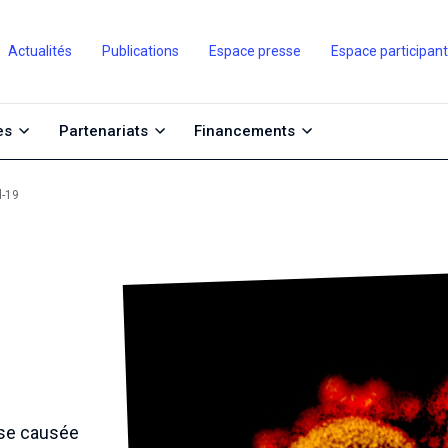
Actualités
Publications
Espace presse
Espace participan
es
Partenariats
Financements
d-19
use causée