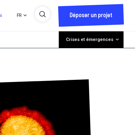
Déposer un projet
ts
FR
Crises et émergences