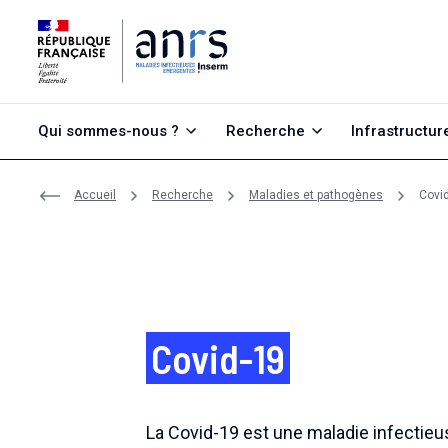
Aller au contenu
Aller à la recherche
Aller au menu
Qui sommes-nous ?
Recherche
Infrastructur
Accueil
Recherche
Maladies et pathogènes
Covi
Covid-19
La Covid-19 est une maladie infectie