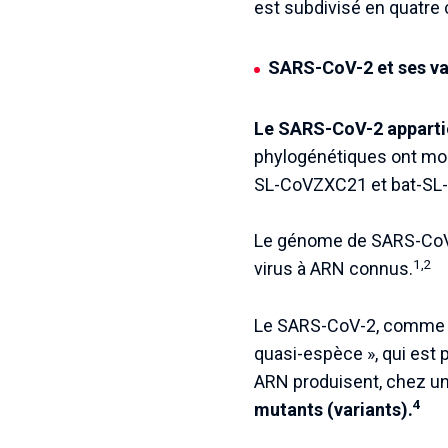
est subdivisé en quatre cl
SARS-CoV-2 et ses va
Le SARS-CoV-2 appartie
phylogénétiques ont mont
SL-CoVZXC21 et bat-SL
Le génome de SARS-Co
1,2
virus à ARN connus.
Le SARS-CoV-2, comme to
quasi-espèce », qui est pr
ARN produisent, chez u
4
mutants (variants).