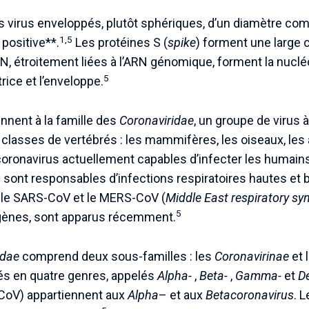
 virus enveloppés, plutôt sphériques, d’un diamètre com
1,5
 positive**.
Les protéines S (
spike
) forment une large 
 N, étroitement liées à l’ARN génomique, forment la nucl
5
rice et l’enveloppe.
nnent à la famille des
Coronaviridae
, un groupe de virus
 classes de vertébrés : les mammifères, les oiseaux, les
oronavirus actuellement capables d’infecter les humain
 sont responsables d’infections respiratoires hautes et
, le SARS-CoV et le MERS-CoV (
Middle East respiratory sy
5
ogènes, sont apparus récemment.
idae
comprend deux sous-familles : les
Coronavirinae
et 
és en quatre genres, appelés
Alpha-
,
Beta-
,
Gamma-
et
D
CoV) appartiennent aux
Alpha
– et aux
Betacoronavirus
. 