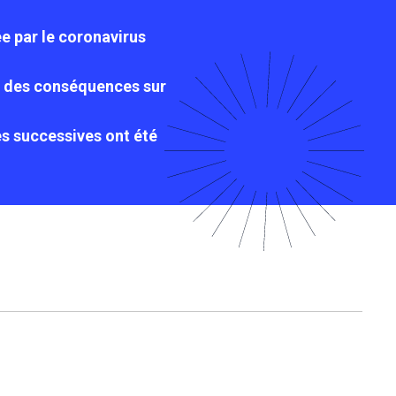
e par le coronavirus
ir des conséquences sur
s successives ont été