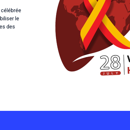
, célébrée
iliser le
ces des