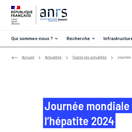
Aller au contenu
Aller à la recherche
Aller au menu
Qui sommes-nous ?
Recherche
Infrastructur
Accueil
Actualités
Toutes les actualités
Journée 
Journée mondiale
l’hépatite 2024