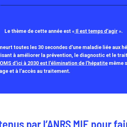
Le thème de cette année est «
Il est temps d’agir
».
eurt toutes les 30 secondes d’une maladie liée aux hép
sant à améliorer la prévention, le diagnostic et le tra
l’OMS d’ici à 2030 est l’élimination de l’hépatite
même si
age et à l’accès au traitement.
enus par l’ANRS MIE pour fa