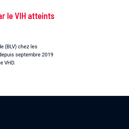
r le VIH atteints
ide (BLV) chez les
ce depuis septembre 2019
de VHD.