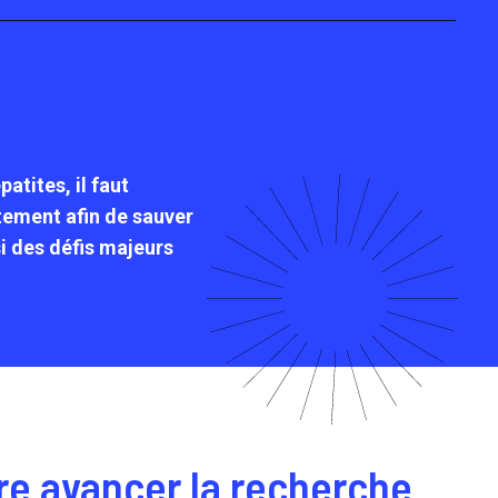
atites, il faut
itement afin de sauver
 des défis majeurs
ire avancer la recherche