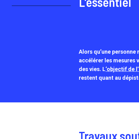
L’essentiel
Alors qu’une personne m
accélérer les mesures vi
des vies. L
‘objectif de 
restent quant au dépist
Travaux sout