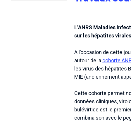
L’ANRS Maladies infect
sur les hépatites virale
A l’occasion de cette j
autour de la
cohorte AN
les virus des hépatites 
MIE (anciennement appel
Cette cohorte permet not
données cliniques, virolo
bulévirtide est le premie
combinaison avec le peg