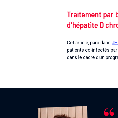
Traitement par bu
d’hépatite D chr
Cet article, paru dans
JH
patients co-infectés par
dans le cadre d’un progr