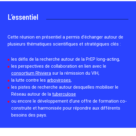
Associations de patient.e.s
Cellule Émergence mpox
Collaboration avec les acteurs communautaires
L’essentiel
Ouverte depuis décembre 2023, pour suivre l'épidémie
en RDC, elle reste active suite à des cas à Mayotte et à
La Réunion.
Cette réunion en présentiel a permis d’échanger autour de
plusieurs thématiques scientifiques et stratégiques clés :
Cellules Émergence
les défis de la recherche autour de la PrEP long-acting,
Retrouvez toutes les cellules Émergence, actives ou
inactives.
les perspectives de collaboration en lien avec le
consortium Rhiviera
sur la rémission du VIH,
la lutte contre les
arboviroses
,
les pistes de recherche autour desquelles mobiliser le
Réseau autour de la
tuberculose
ou encore le développement d’une offre de formation co-
construite et harmonisée pour répondre aux différents
besoins des pays.