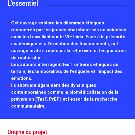
L’essentiel
Associations de patient.e.s
Cellules Émergence
Collaboration avec les acteurs communautaires
Retrouvez toutes les cellules Émergence, actives ou
Cet ouvrage explore les dilemmes éthiques
inactives.
rencontrés par les jeunes chercheur·ses en sciences
sociales travaillant sur le VIH/sida. Face à la précarité
académique et à l’évolution des financements, cet
ouvrage invite à repenser la réflexivité et les postures
de recherche.
Les auteurs interrogent les frontières éthiques du
terrain, les temporalités de l’enquête et l’impact des
émotions.
Ils abordent également des dynamiques
contemporaines comme la biomédicalisation de la
prévention (TasP, PrEP) et l’essor de la recherche
communautaire.
Origine du projet