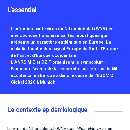
L’essentiel
Cellules Émergence
Retrouvez toutes les cellules Émergence, actives ou inactives.
L’infection par le virus du Nil occidental (WNV) est
une zoonose transmise par les moustiques qui
présente un caractère endémique en Europe. La
maladie touche des pays d’Europe du Sud, d’Europe
de l’Est et d’Europe occidentale.
L’ANRS MIE et DZIF organisent le symposium «
Façonner l’avenir de la recherche sur le virus du Nil
occidental en Europe » dans le cadre de l’ESCMID
Global 2026 à Munich
Le contexte épidémiologique
Le virus du Nil occidental (WNV pour
West Nile virus
, en