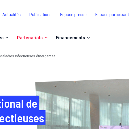
Actualités
Publications
Espace presse
Espace participan
es
Partenariats
Financements
S Maladies infectieuses émergentes
ional de
fectieuses