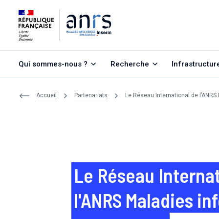
Aller au contenu
Aller à la recherche
Aller au menu
Qui sommes-nous ?
Recherche
Infrastructur
Accueil
Partenariats
Le Réseau International de l’ANR
Le Réseau Internat
l'ANRS Maladies in