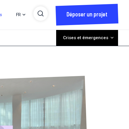
Déposer un projet
ts
FR
Crises et émergences