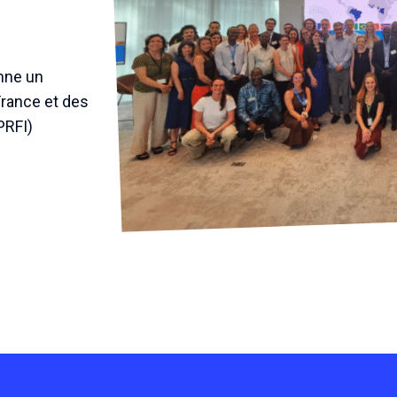
nne un
France et des
PRFI)