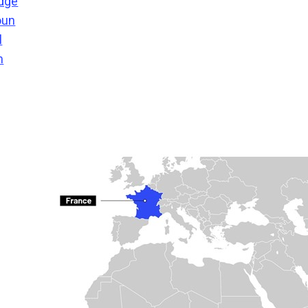
odge
oun
l
m